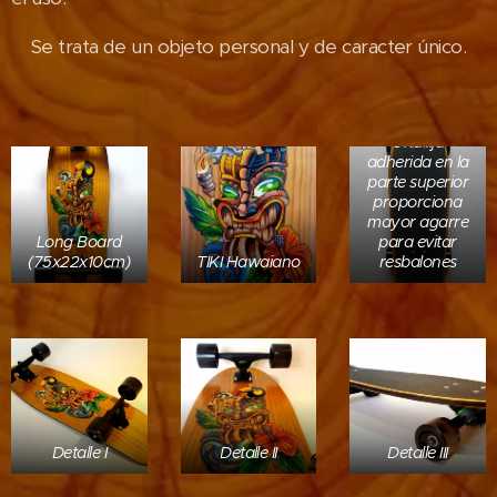
Se trata de un objeto personal y de caracter único.
Una lija
adherida en la
parte superior
proporciona
mayor agarre
Long Board
para evitar
(75x22x10cm)
TIKI Hawaiano
resbalones
Detalle I
Detalle II
Detalle III