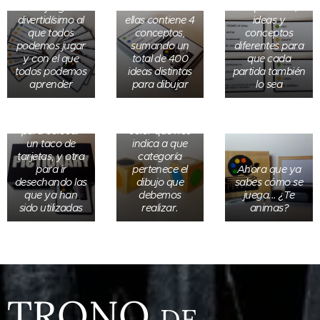
Hay 6
un juego
cada una de
de palabras,
categorías
divertidísimo al
ellas contiene 4
ideas y
diferenciadas
que todos
conceptos,
conceptos
por colores,
podemos jugar
sumando un
diferentes para
que clasifican
y con el que
total de 400
que cada
en grupos los
todos podemos
ideas distintas
partida también
diferentes
aprender
para dibujar
lo sea
El tarjetero
conceptos. Al
tiene dos
lanzar el dado
ranuras: una
obtenemos un
para colocar
color que nos
un taco de
indica a que
tarjetas, y otra
categoría
para ir
pertenece el
Ahora que ya
desechando las
dibujo que
sabes cómo se
que ya han
debemos
juega... ¿Te
sido utilizadas
realizar.
animas?
TRONO
DE