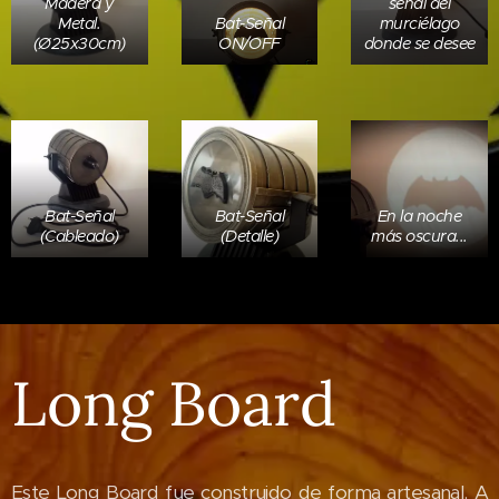
Madera y
señal del
Metal.
Bat-Señal
murciélago
(Ø25x30cm)
ON/OFF
donde se desee
Bat-Señal
Bat-Señal
En la noche
(Cableado)
(Detalle)
más oscura...
Long Board
Este Long Board fue construido de forma artesanal. A