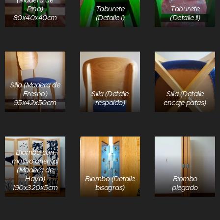
(Madera de
Pino)
Taburete
Taburete
80x40x40cm
(Detalle I)
(Detalle II)
Silla (Madera de
Fresno)
Silla (Detalle
Silla (Detalle
95x42x50cm
respaldo)
encaje patas)
Biombo con
motivo oriental
(Madera de
Haya)
Biombo (Detalle
Biombo
190x320x5cm
bisagras)
plegado