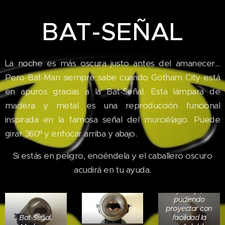
BAT-SEÑAL
La noche es más oscura justo antes del amanecer...
Pero Bat-Man siempre sabe cuando Gotham City está
en apuros gracias a la Bat-Señal. Esta lámpara de
madera y metal es una reproducción funcional
Gracias al eje
inspirada en la famosa señal del murciélago. Puede
vertical sobre el
girar 360º y enfocar arriba y abajo.
que se sostiene,
puede girar
360º. El eje
Si estás en peligro, enciéndela y el caballero oscuro
horizontal le
acudirá en tu ayuda.
permite
apuntar arriba
y abajo,
pudiendo
proyectar con
Bat-Señal.
facilidad la