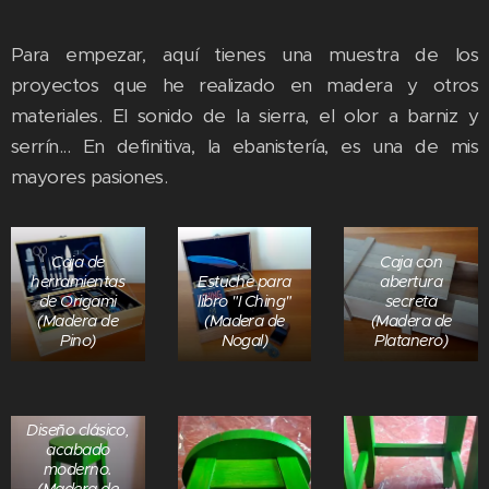
Para empezar, aquí tienes una muestra de los
proyectos que he realizado en madera y otros
materiales. El sonido de la sierra, el olor a barniz y
serrín... En definitiva, la ebanistería, es una de mis
mayores pasiones.
Caja de
Caja con
herramientas
Estuche para
abertura
de Origami
libro "I Ching"
secreta
(Madera de
(Madera de
(Madera de
Pino)
Nogal)
Platanero)
Taburete.
Diseño clásico,
acabado
moderno.