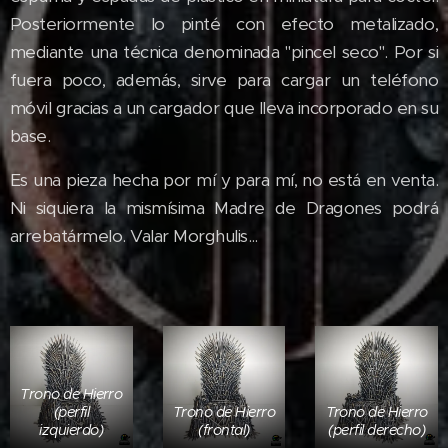
Posteriormente lo pinté con efecto metalizado,
mediante una técnica denominada "pincel seco". Por si
fuera poco, además, sirve para cargar un teléfono
móvil gracias a un cargador que lleva incorporado en su
base.
Es una pieza hecha por mí y para mí, no está en venta.
Ni siquiera la mismísima Madre de Dragones podrá
arrebatármelo. Valar Morghulis...
Trono de Hierro
(perfil
Trono de Hierro
Trono de Hierro
izquierdo)
(frontal)
(perfil derecho)