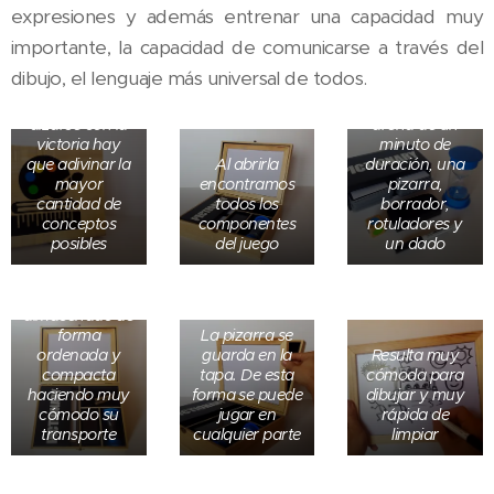
resto debe
indican los
expresiones y además entrenar una capacidad muy
adivinar de que
dibujos a
se trata antes
realizar, un
importante, la capacidad de comunicarse a través del
de que se
tarjetero para
dibujo, el lenguaje más universal de todos.
acabe el
almacenarlas,
tiempo. Para
un reloj de
alzarse con la
arena de un
victoria hay
minuto de
que adivinar la
Al abrirla
duración, una
mayor
encontramos
pizarra,
cantidad de
todos los
borrador,
conceptos
componentes
rotuladores y
posibles
del juego
un dado
Todo queda
perfectamente
almacenado de
forma
La pizarra se
ordenada y
guarda en la
Resulta muy
En el frontal de
compacta
tapa. De esta
cómoda para
las tarjetas
haciendo muy
forma se puede
dibujar y muy
están los
cómodo su
jugar en
rápida de
conceptos a
transporte
cualquier parte
limpiar
dibujar y en el
dorso el logo
Hay un total de
ArteDaniel. Es
100 tarjetas y
Hay un montón