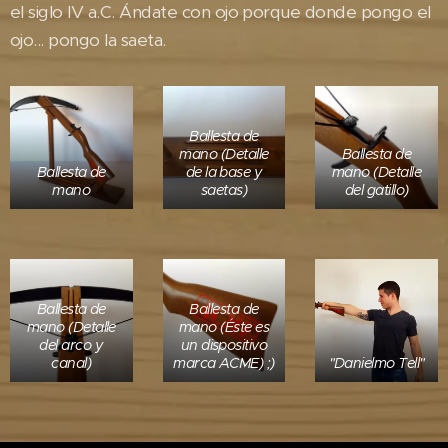
el siglo IV a.C. Ándate con ojo porque donde pongo el
ojo... pongo la saeta.
Ballesta de
mano (Detalle
Ballesta de
Ballesta de
de la base y
mano (Detalle
mano
saetas)
del gatillo)
Ballesta de
Ballesta de
mano (Detalle
mano (Éste es
del arco y
un dispositivo
canal)
marca ACME) ;)
"Danielmo Tell"