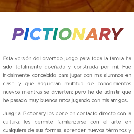
P
I
C
T
I
O
N
A
R
Y
Esta versión del divertido juego para toda la familia ha
El Pictionary es
sido totalmente diseñada y construida por mí. Fue
un juego por
inicialmente concebido para jugar con mis alumnos en
equipos que
consiste en
clase y que adquieran multitud de conocimientos
comunicar una
nuevos mientras se divierten; pero he de admitir que
idea
únicamente a
he pasado muy buenos ratos jugando con mis amigos.
través del
dibujo. Un
Juagr al Pictionary les pone en contacto directo con la
miembro de
cada equipo
El juego incluye:
cultura: les permite familiarizarse con el arte en
realiza un
100 tarjetas
cualquiera de sus formas, aprender nuevos términos y
dibujo, y el
donde se