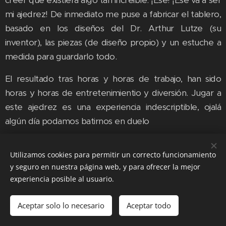
mi ajedrez! De inmediato me puse a fabricar el tablero,
basado en los diseños del Dr. Arthur Lutze (su
inventor), las piezas (de diseño propio) y un estuche a
medida para guardarlo todo.
El resultado tras horas y horas de trabajo, han sido
horas y horas de entretenimientio y diversión. Jugar a
este ajedrez es una experiencia indescriptible, ojalá
algún día podamos batirnos en duelo
El cual es un
Dos bisagras
trabajo de
de acero
Utilizamos cookies para permitir un correcto funcionamiento
marquetería
El estuche
permiten abrirlo
El diseño de la
fina. Las casillas
y seguro en nuestra página web, y para ofrecer la mejor
contiene el
y un asa
tapa es propio
Se trata de un
no están
tablero y los
extraible hace
y fue creado
experiencia posible al usuario.
manual de
simplemente
cuatro juegos
más cómodo
expresamente
instrucciones.
Además, la
pintadas, sino
de piezas
su transporte
para la misma
Es necesario
parte inferior
que cada una
Aquí puedes
Aceptar solo lo necesario
Aceptar todo
porque,
del estuche
de ellas es una
ver cómo
aunque las
cuenta con un
pieza de
quedan las
piezas se