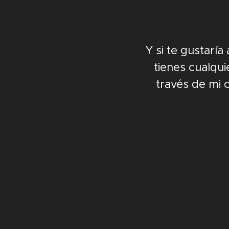
Y si te gustarí
tienes cualqu
través de mi 